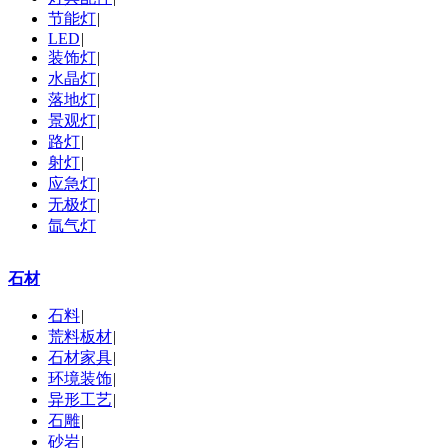
节能灯
|
LED
|
装饰灯
|
水晶灯
|
落地灯
|
景观灯
|
路灯
|
射灯
|
应急灯
|
无极灯
|
氙气灯
石材
石料
|
荒料板材
|
石材家具
|
环境装饰
|
异形工艺
|
石雕
|
砂岩
|