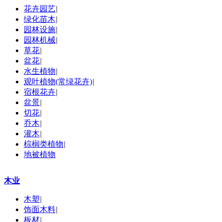
花卉园艺
|
绿化苗木
|
园林设施
|
园林机械
|
草花
|
盆花
|
水生植物
|
观叶植物(常绿花卉)
|
宿根花卉
|
盆景
|
切花
|
乔木
|
灌木
|
棕榈类植物
|
地被植物
木业
木塑
|
饰面木料
|
板材
|