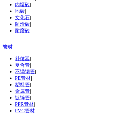
内墙砖
|
地砖
|
文化石
|
防滑砖
|
耐磨砖
管材
补偿器
|
复合管
|
不锈钢管
|
PE管材
|
塑料管
|
金属管
|
镀锌管
|
PPR管材
|
PVC管材