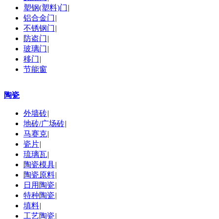
塑钢(塑料)门
|
铝合金门
|
不锈钢门
|
防盗门
|
玻璃门
|
移门
|
节能窗
陶瓷
外墙砖
|
地砖/广场砖
|
马赛克
|
瓷片
|
琉璃瓦
|
陶瓷模具
|
陶瓷原料
|
日用陶瓷
|
特种陶瓷
|
填料
|
工艺陶瓷
|