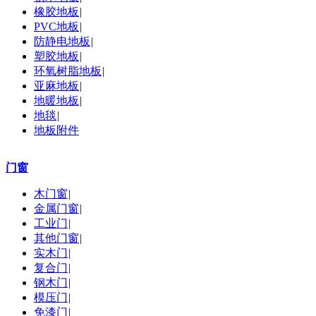
橡胶地板
|
PVC地板
|
防静电地板
|
塑胶地板
|
环氧树脂地板
|
亚麻地板
|
地暖地板
|
地毯
|
地板附件
门窗
木门窗
|
金属门窗
|
工业门
|
其他门窗
|
实木门
|
复合门
|
钢木门
|
模压门
|
免漆门
|