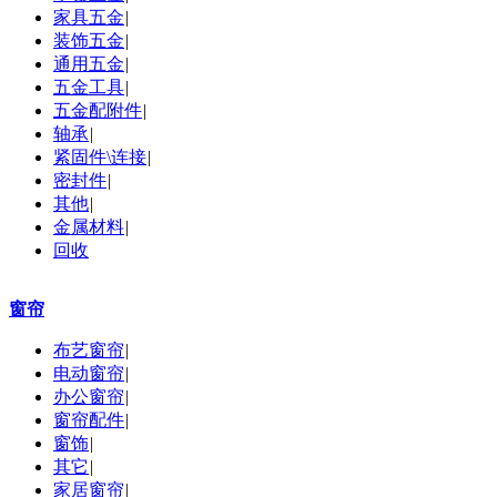
家具五金
|
装饰五金
|
通用五金
|
五金工具
|
五金配附件
|
轴承
|
紧固件\连接
|
密封件
|
其他
|
金属材料
|
回收
窗帘
布艺窗帘
|
电动窗帘
|
办公窗帘
|
窗帘配件
|
窗饰
|
其它
|
家居窗帘
|