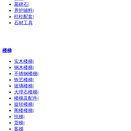
墓碑石
|
养护辅料
|
柱柱配套
|
石材工具
楼梯
实木楼梯
|
钢木楼梯
|
不锈钢楼梯
|
铁艺楼梯
|
玻璃楼梯
|
大理石楼梯
|
楼梯及配件
|
旋转楼梯
|
阁楼楼梯
|
扶梯
|
货梯
|
客梯