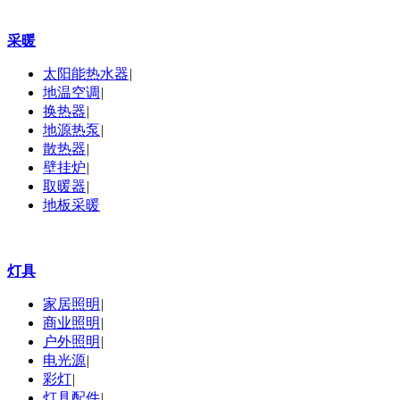
采暖
太阳能热水器
|
地温空调
|
换热器
|
地源热泵
|
散热器
|
壁挂炉
|
取暖器
|
地板采暖
灯具
家居照明
|
商业照明
|
户外照明
|
电光源
|
彩灯
|
灯具配件
|