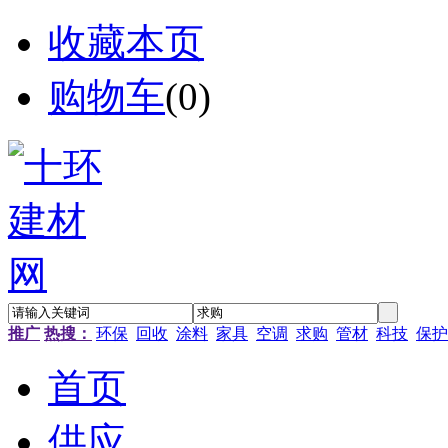
收藏本页
购物车
(
0
)
推广
热搜：
环保
回收
涂料
家具
空调
求购
管材
科技
保护
首页
供应