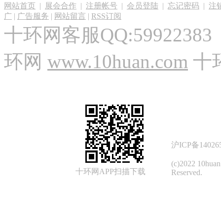
网站首页
|
展会合作
|
注册帐号
|
会员登陆
|
忘记密码
|
注
广
|
广告服务
|
网站留言
|
RSS订阅
十环网客服QQ:59922383
环网
www.10huan.com
十
沪ICP备14026
(c)2022 10hua
十环网APP扫描下载
Reserved.