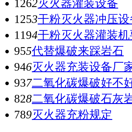
126
2
灭火器灌装设备
125
3
干粉灭火器冲压设
119
4
干粉灭火器灌装机
95
5
代替爆破来踩岩石
94
6
灭火器充装设备厂
93
7
二氧化碳爆破好不
82
8
二氧化碳爆破石灰
78
9
灭火器充粉规定