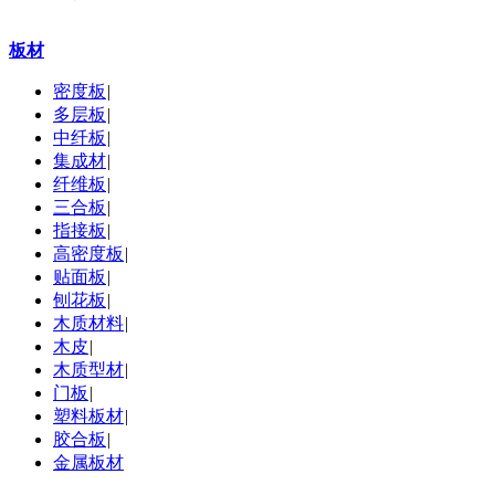
板材
密度板
|
多层板
|
中纤板
|
集成材
|
纤维板
|
三合板
|
指接板
|
高密度板
|
贴面板
|
刨花板
|
木质材料
|
木皮
|
木质型材
|
门板
|
塑料板材
|
胶合板
|
金属板材