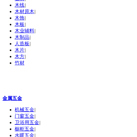
木线
|
木材原木
|
木饰
|
木板
|
木业辅料
|
木制品
|
人造板
|
木片
|
木方
|
竹材
金属五金
机械五金
|
门窗五金
|
卫浴用五金
|
橱柜五金
|
水暖五金
|