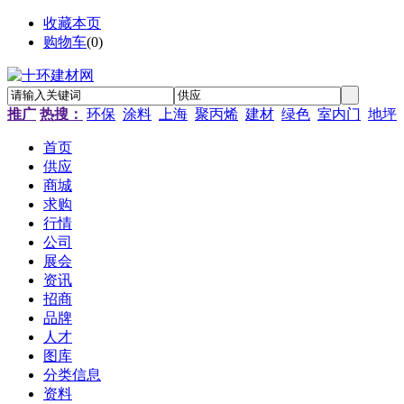
收藏本页
购物车
(
0
)
推广
热搜：
环保
涂料
上海
聚丙烯
建材
绿色
室内门
地坪
首页
供应
商城
求购
行情
公司
展会
资讯
招商
品牌
人才
图库
分类信息
资料