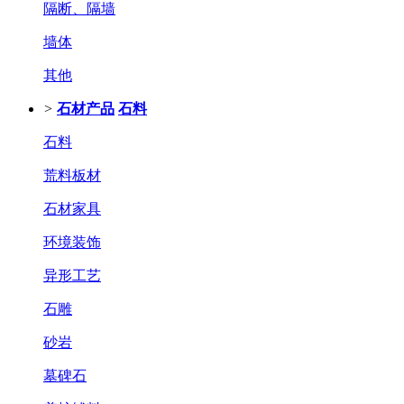
隔断、隔墙
墙体
其他
>
石材产品
石料
石料
荒料板材
石材家具
环境装饰
异形工艺
石雕
砂岩
墓碑石