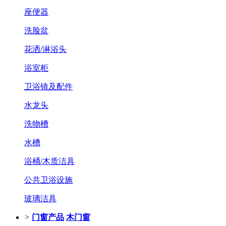
座便器
洗脸盆
花洒/淋浴头
浴室柜
卫浴镜及配件
水龙头
洗物槽
水槽
浴桶/木质洁具
公共卫浴设施
玻璃洁具
>
门窗产品
木门窗