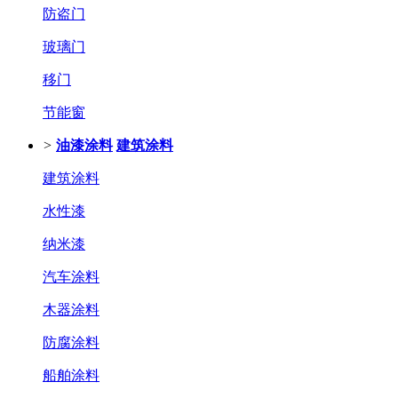
防盗门
玻璃门
移门
节能窗
>
油漆涂料
建筑涂料
建筑涂料
水性漆
纳米漆
汽车涂料
木器涂料
防腐涂料
船舶涂料