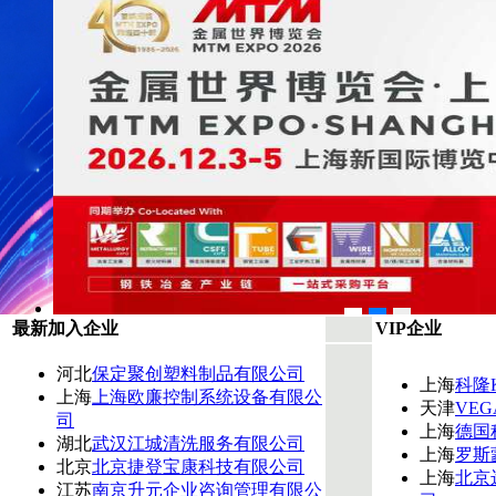
最新加入企业
VIP企业
河北
保定聚创塑料制品有限公司
上海
科隆
上海
上海欧廉控制系统设备有限公
天津
VE
司
上海
德国
湖北
武汉江城清洗服务有限公司
上海
罗斯
北京
北京捷登宝康科技有限公司
上海
北京
江苏
南京升元企业咨询管理有限公