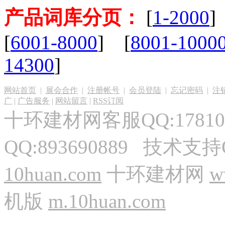
产品词库分页：
[
1-2000
]
[
6001-8000
] [
8001-1000
14300
]
网站首页
|
展会合作
|
注册帐号
|
会员登陆
|
忘记密码
|
注
广
|
广告服务
|
网站留言
|
RSS订阅
十环建材网客服QQ:17810
QQ:893690889 技术支持
10huan.com
十环建材网
w
机版
m.10huan.com