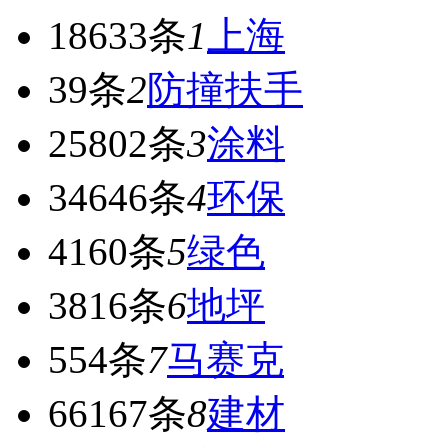
18633条
1
上海
39条
2
防撞扶手
25802条
3
涂料
34646条
4
环保
4160条
5
绿色
3816条
6
地坪
554条
7
马赛克
66167条
8
建材