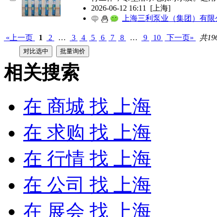
2026-06-12 16:11
[上海]
上海三利泵业（集团）有限
«上一页
1
2
…
3
4
5
6
7
8
…
9
10
下一页»
共19
相关搜索
在
商城
找 上海
在
求购
找 上海
在
行情
找 上海
在
公司
找 上海
在
展会
找 上海