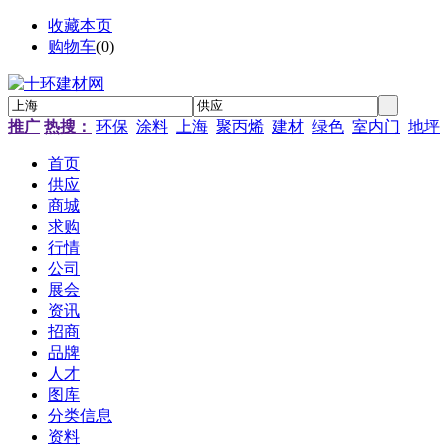
收藏本页
购物车
(
0
)
推广
热搜：
环保
涂料
上海
聚丙烯
建材
绿色
室内门
地坪
首页
供应
商城
求购
行情
公司
展会
资讯
招商
品牌
人才
图库
分类信息
资料