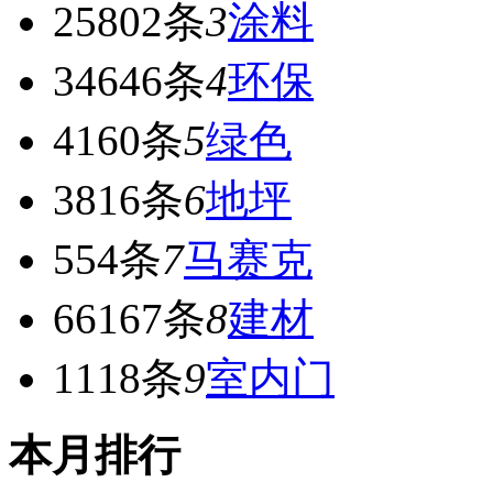
25802条
3
涂料
34646条
4
环保
4160条
5
绿色
3816条
6
地坪
554条
7
马赛克
66167条
8
建材
1118条
9
室内门
本月排行