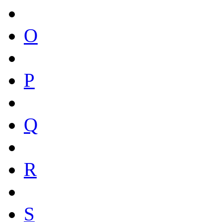
O
P
Q
R
S