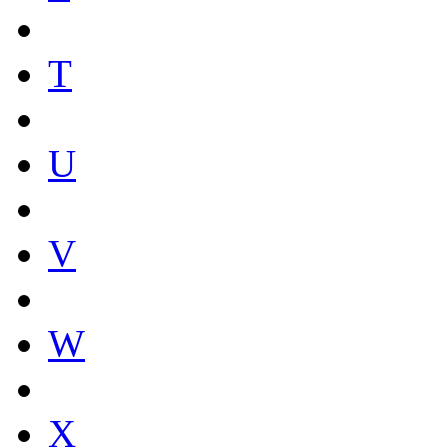
T
U
V
W
X