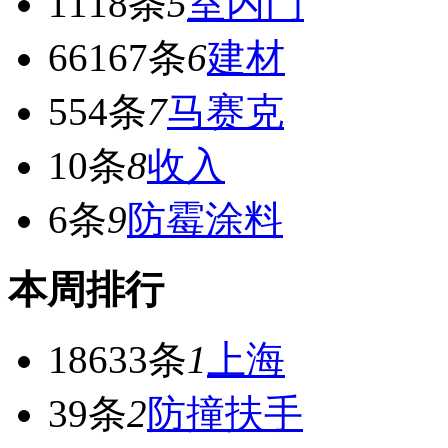
1118条
5
室内门
66167条
6
建材
554条
7
马赛克
10条
8
收入
6条
9
防霉涂料
本周排行
18633条
1
上海
39条
2
防撞扶手