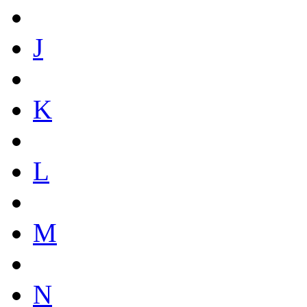
J
K
L
M
N