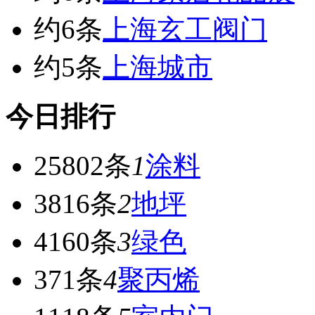
约6条
上海玄工阀门
约5条
上海城市
今日排行
25802条
1
涂料
3816条
2
地坪
4160条
3
绿色
371条
4
聚丙烯