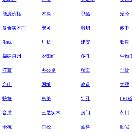
能源价格
木炭
甲酯
光泽
复合实木门
安可
剪切
苏中
沿线
厂长
建安
歌舞
福建泉州
夕阳红
多孔
生物
汗蒸
办公桌
整车
全款
台山
网址
改造
大雁
螃蟹
惠美
针孔
LE
音质
三层实木
房门
永川
余杭
口径
油料
度假