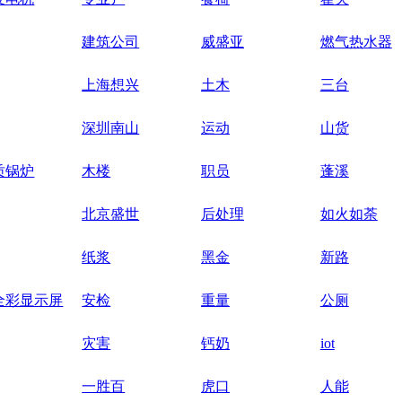
建筑公司
威盛亚
燃气热水器
上海想兴
土木
三台
深圳南山
运动
山货
质锅炉
木楼
职员
蓬溪
北京盛世
后处理
如火如荼
纸浆
黑金
新路
D全彩显示屏
安检
重量
公厕
灾害
钙奶
iot
一胜百
虎口
人能