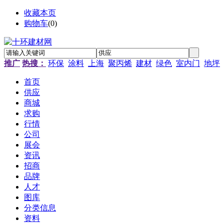
收藏本页
购物车
(
0
)
推广
热搜：
环保
涂料
上海
聚丙烯
建材
绿色
室内门
地坪
首页
供应
商城
求购
行情
公司
展会
资讯
招商
品牌
人才
图库
分类信息
资料