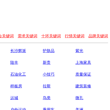
会关键词
需求关键词
十环关键词
行情关键词
品牌关键词
长沙辉派
护肤品
紫光
陆丰
新贵
上海家具
石油化工
小技巧
质量保证
样板房
拉斯
建筑装修
运城
鸟类
微孔
户外运动
乘用车
美洲