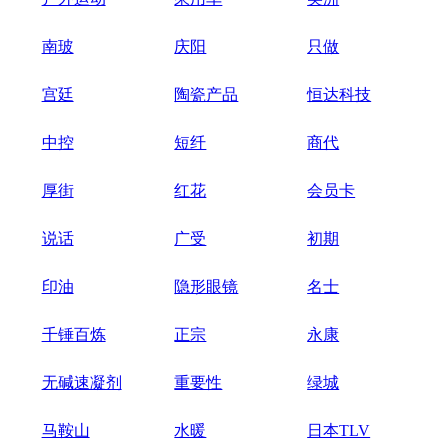
南玻
庆阳
只做
宫廷
陶瓷产品
恒达科技
中控
短纤
商代
厚街
红花
会员卡
说话
广受
初期
印油
隐形眼镜
名士
千锤百炼
正宗
永康
无碱速凝剂
重要性
绿城
马鞍山
水暖
日本TLV