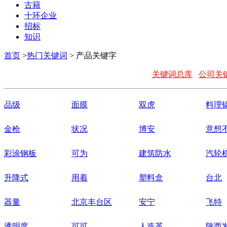
古籍
十环企业
招标
知识
首页
>
热门关键词
> 产品关键字
关键词总库
公司关
品级
面膜
双虎
料理
金枪
状况
博安
意想
彩涂钢板
可为
建筑防水
汽轮
升降式
用着
塑料盒
台北
器量
北京丰台区
安宁
飞特
透明度
可可
人造革
陕西