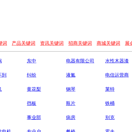
键词
产品关键词
资讯关键词
招商关键词
商城关键词
展
锅
东中
电器有限公司
水性木器漆
不到
纠纷
液氮
电信运营商
机
黄花梨
钢琴
莱特
挡板
瓶片
铁桶
事业部
病房
别克
发电机
专业户
餐椅
霍夫