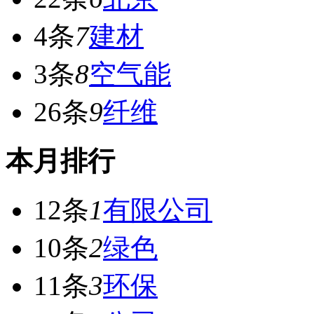
4条
7
建材
3条
8
空气能
26条
9
纤维
本月排行
12条
1
有限公司
10条
2
绿色
11条
3
环保