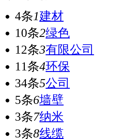
4条
1
建材
10条
2
绿色
12条
3
有限公司
11条
4
环保
34条
5
公司
5条
6
墙壁
3条
7
纳米
3条
8
线缆