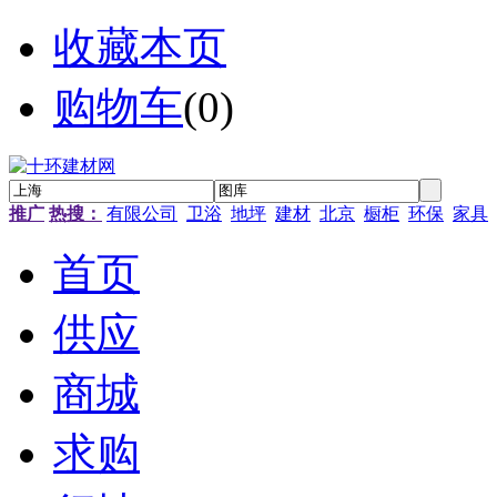
收藏本页
购物车
(
0
)
推广
热搜：
有限公司
卫浴
地坪
建材
北京
橱柜
环保
家具
首页
供应
商城
求购