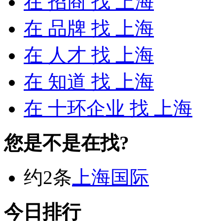
在
招商
找 上海
在
品牌
找 上海
在
人才
找 上海
在
知道
找 上海
在
十环企业
找 上海
您是不是在找?
约2条
上海国际
今日排行