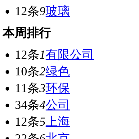
12条
9
玻璃
本周排行
12条
1
有限公司
10条
2
绿色
11条
3
环保
34条
4
公司
12条
5
上海
22条
6
北京