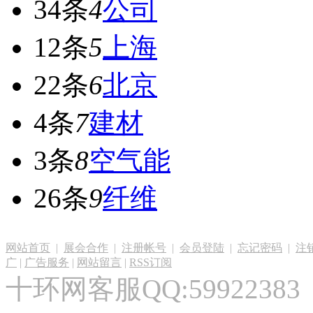
34条
4
公司
12条
5
上海
22条
6
北京
4条
7
建材
3条
8
空气能
26条
9
纤维
网站首页
|
展会合作
|
注册帐号
|
会员登陆
|
忘记密码
|
注
广
|
广告服务
|
网站留言
|
RSS订阅
十环网客服QQ:59922383