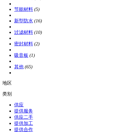
节能材料
(5)
新型防水
(16)
过滤材料
(10)
密封材料
(2)
吸音板
(1)
其他
(65)
地区
类别
供应
提供服务
供应二手
提供加工
提供合作