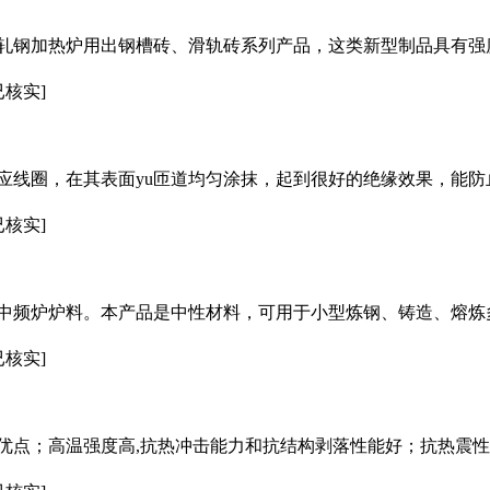
轧钢加热炉用出钢槽砖、滑轨砖系列产品，这类新型制品具有强
已核实]
应线圈，在其表面yu匝道均匀涂抹，起到很好的绝缘效果，能
已核实]
中频炉炉料。本产品是中性材料，可用于小型炼钢、铸造、熔炼
已核实]
优点；高温强度高,抗热冲击能力和抗结构剥落性能好；抗热震性