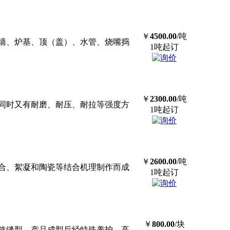
￥
4500.00
/吨
墙、炉基、顶（盖）、水管、烧嘴捣
1吨起订
￥
2300.00
/吨
同时又有耐磨、耐压、耐拉等强度方
1吨起订
￥
2600.00
/吨
合、絮凝和陶瓷等结合机理制作而成
1吨起订
￥
800.00
/块
狭缝型。产品成型后经特殊养护、高