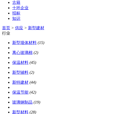
古籍
十环企业
招标
知识
首页
>
供应
>
新型建材
行业
新型墙体材料
(15)
离心玻璃棉
(2)
保温材料
(45)
新型辅料
(2)
新特建材
(44)
保温节能
(42)
玻璃钢制品
(19)
新型材料
(28)