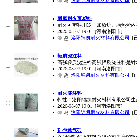
洛阳锦凯耐火材料有限公司
[
耐磨耐火可塑料
耐火可塑料用途：加热炉、均热炉内
2026-08-07 19:01
[河南洛阳市]
洛阳锦凯耐火材料有限公司
[
轻质浇注料
高强轻质浇注料高强轻质浇注料是针
2026-08-07 19:01
[河南洛阳市]
洛阳锦凯耐火材料有限公司
[
耐火浇注料
特性：洛阳锦凯耐火材料有限公司生
2026-08-07 19:01
[河南洛阳市]
洛阳锦凯耐火材料有限公司
[
硅包透气砖
洛阳锦凯耐火材料有限公司生产的钢