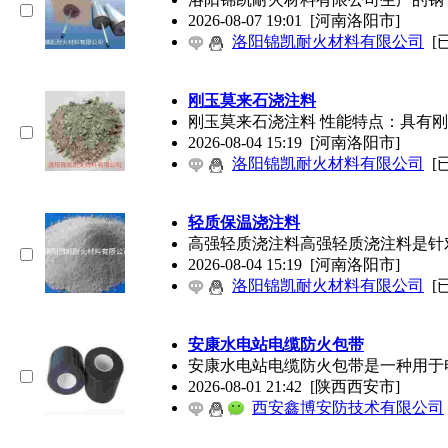
2026-08-07 19:01
[河南洛阳市]
洛阳锦凯耐火材料有限公司
[
刚玉莫来石浇注料
刚玉莫来石浇注料 性能特点：具有
2026-08-04 15:19
[河南洛阳市]
洛阳锦凯耐火材料有限公司
[
轻质保温浇注料
高强轻质浇注料高强轻质浇注料是针
2026-08-04 15:19
[河南洛阳市]
洛阳锦凯耐火材料有限公司
[
安康水电站电缆防火包带
安康水电站电缆防火包带是一种用于
2026-08-01 21:42
[陕西西安市]
西安鑫博安防技术有限公司