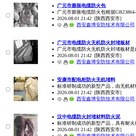
广元市膨胀电缆防火包
广元市膨胀电缆防火包根据GB238
2026-08-01 21:42
[陕西西安市]
西安鑫博安防技术有限公司
广元市电缆防火无机防火封堵板材
广元市电缆防火无机防火封堵板材是
2026-08-01 21:42
[陕西西安市]
西安鑫博安防技术有限公司
安康市配电柜防火无机堵料
标准研制成功的新型产品，由无机材
2026-08-01 21:42
[陕西西安市]
西安鑫博安防技术有限公司
汉中电缆防火封堵材料防火泥
标准研制成功的新型产品，具有耐火
2026-08-01 21:42
[陕西西安市]
西安鑫博安防技术有限公司