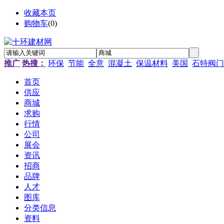
收藏本页
购物车
(
0
)
推广
热搜：
环保
节能
全意
混凝土
保温材料
美国
石特阀门
首页
供应
商城
求购
行情
公司
展会
资讯
招商
品牌
人才
图库
分类信息
资料