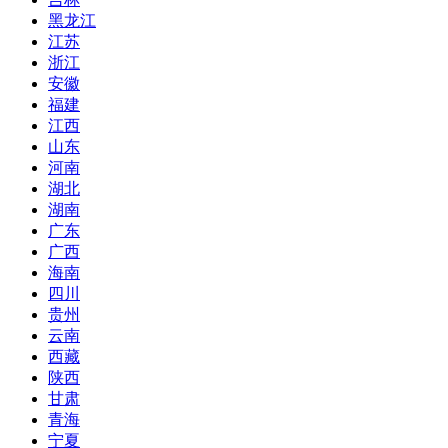
黑龙江
江苏
浙江
安徽
福建
江西
山东
河南
湖北
湖南
广东
广西
海南
四川
贵州
云南
西藏
陕西
甘肃
青海
宁夏