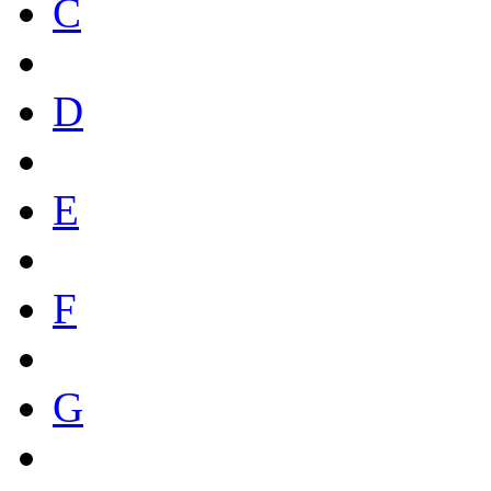
C
D
E
F
G