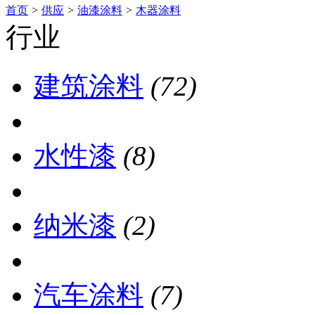
首页
>
供应
>
油漆涂料
>
木器涂料
行业
建筑涂料
(72)
水性漆
(8)
纳米漆
(2)
汽车涂料
(7)