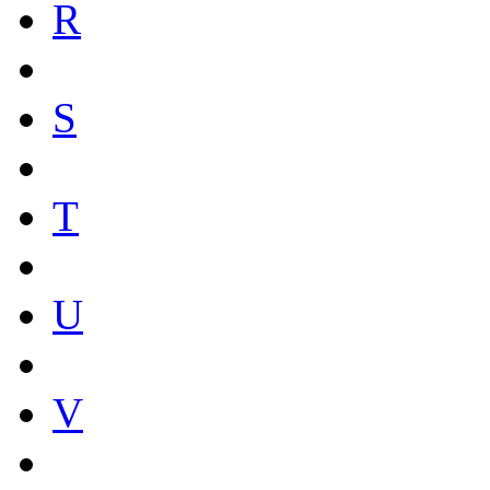
R
S
T
U
V