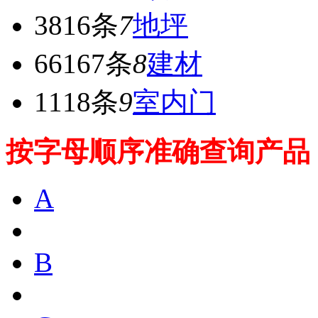
3816条
7
地坪
66167条
8
建材
1118条
9
室内门
按字母顺序准确查询产品
A
B