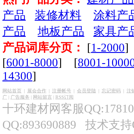
产品
装修材料
涂料产
产品
地板产品
家具产
产品词库分页：
[
1-2000
]
[
6001-8000
] [
8001-1000
14300
]
网站首页
|
展会合作
|
注册帐号
|
会员登陆
|
忘记密码
|
注
广
|
广告服务
|
网站留言
|
RSS订阅
十环建材网客服QQ:17810
QQ:893690889 技术支持