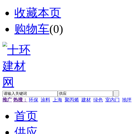
收藏本页
购物车
(
0
)
推广
热搜：
环保
涂料
上海
聚丙烯
建材
绿色
室内门
地坪
首页
供应