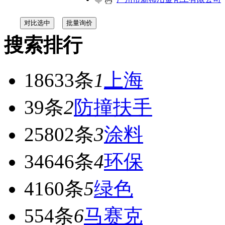
搜索排行
18633条
1
上海
39条
2
防撞扶手
25802条
3
涂料
34646条
4
环保
4160条
5
绿色
554条
6
马赛克