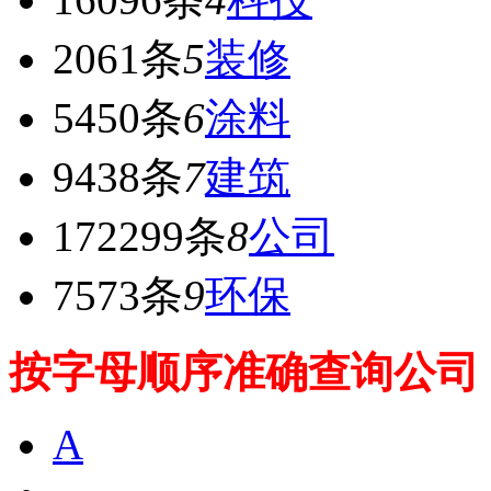
2061条
5
装修
5450条
6
涂料
9438条
7
建筑
172299条
8
公司
7573条
9
环保
按字母顺序准确查询公司
A