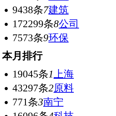
9438条
7
建筑
172299条
8
公司
7573条
9
环保
本月排行
19045条
1
上海
43297条
2
原料
771条
3
南宁
16096条
4
科技