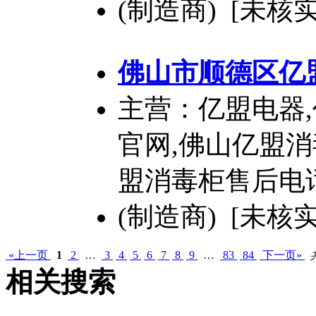
(制造商) [未核实
佛山市顺德区亿
主营：亿盟电器,
官网,佛山亿盟消
盟消毒柜售后电
(制造商) [未核实
«上一页
1
2
…
3
4
5
6
7
8
9
…
83
84
下一页»
相关搜索