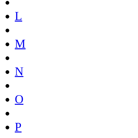
L
M
N
O
P