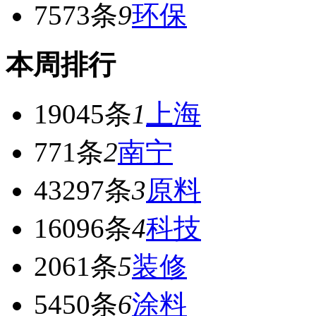
7573条
9
环保
本周排行
19045条
1
上海
771条
2
南宁
43297条
3
原料
16096条
4
科技
2061条
5
装修
5450条
6
涂料