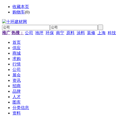
收藏本页
购物车
(
0
)
推广
热搜：
公司
地坪
环保
南宁
原料
涂料
装修
上海
科技
首页
供应
商城
求购
行情
公司
展会
资讯
招商
品牌
人才
图库
分类信息
资料