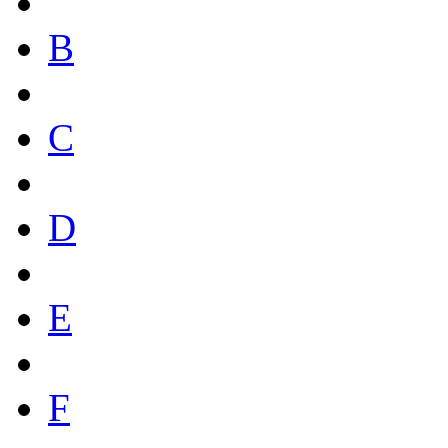
B
C
D
E
F