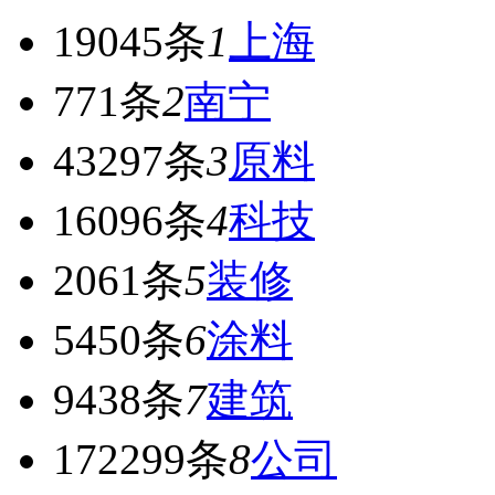
19045条
1
上海
771条
2
南宁
43297条
3
原料
16096条
4
科技
2061条
5
装修
5450条
6
涂料
9438条
7
建筑
172299条
8
公司