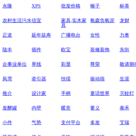
永隆
XPS
批发价格
猴子
标美
农村生活污水
信宜
家具,实木家
氧森负氧泥
龙财
具
正道
延年益寿
广播电台
女性
力奥
陆丰
插件
欧宝
装修装饰
东街
企事业单位
界线
彩显
尊荣
敬请期
风雪
牵引器
扶绥
振动筛
生涯
推介
设计家
手柄
童话世界
灭蚊灯
发酵罐
内壁
暖意
要义
泰禾
小件
气势
支付平台
多发
艾瑞