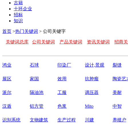
古籍
十环企业
招标
知识
首页
>
热门关键词
> 公司关键字
关键词总库
公司关键词
产品关键词
资讯关键词
招商关
鸿业
石球
印染厂
设计,景观
裂缝
展区
家国
效用
抗肿瘤
陶瓷艺
派尔
隔油池
工服
调压器
美耐
汉盾
铝方管
色浆
Mito
中智
识别系统
文物建筑
生产过程
川建
养殖户