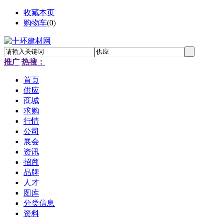
收藏本页
购物车
(
0
)
推广
热搜：
首页
供应
商城
求购
行情
公司
展会
资讯
招商
品牌
人才
图库
分类信息
资料