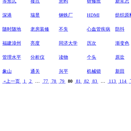
等形式
接点
意昀
研修班
新常态
深港
瑞昱
钢铁厂
HDMI
纺织原
随时随地
老房装修
不失
心血管疾病
防抖
福建漳州
亮度
同济大学
历次
渐变色
管理水平
分析仪
读物
个头
原盐
象山
通关
兴平
机械锁
新田
«上一页
1
2
…
77
78
79
80
81
82
83
…
113
114