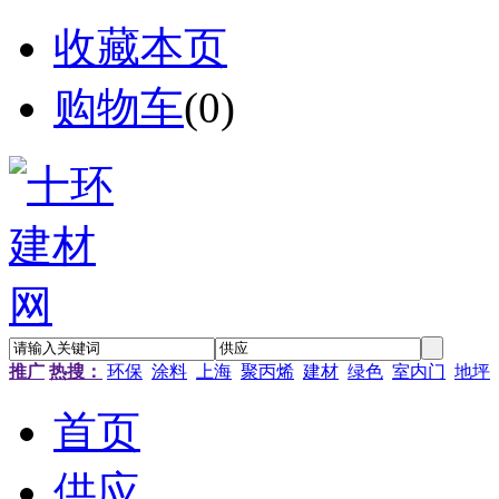
收藏本页
购物车
(
0
)
推广
热搜：
环保
涂料
上海
聚丙烯
建材
绿色
室内门
地坪
首页
供应