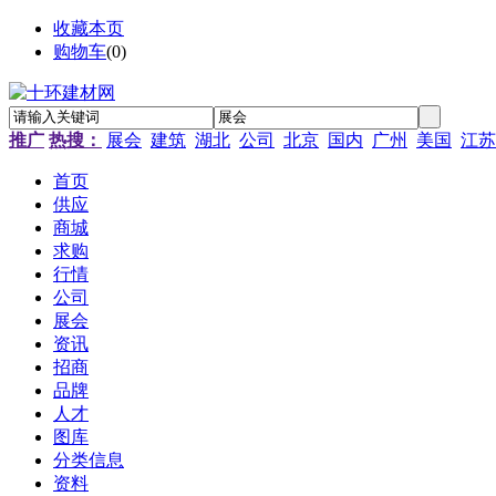
收藏本页
购物车
(
0
)
推广
热搜：
展会
建筑
湖北
公司
北京
国内
广州
美国
江苏
首页
供应
商城
求购
行情
公司
展会
资讯
招商
品牌
人才
图库
分类信息
资料