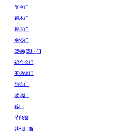
复合门
钢木门
模压门
免漆门
塑钢(塑料)门
铝合金门
不锈钢门
防盗门
玻璃门
移门
节能窗
其他门窗