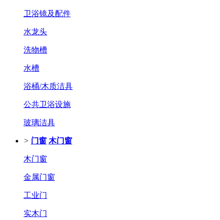
卫浴镜及配件
水龙头
洗物槽
水槽
浴桶/木质洁具
公共卫浴设施
玻璃洁具
>
门窗
木门窗
木门窗
金属门窗
工业门
实木门