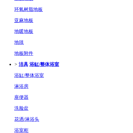
环氧树脂地板
亚麻地板
地暖地板
地毯
地板附件
>
洁具
浴缸/整体浴室
浴缸/整体浴室
淋浴房
座便器
洗脸盆
花洒/淋浴头
浴室柜