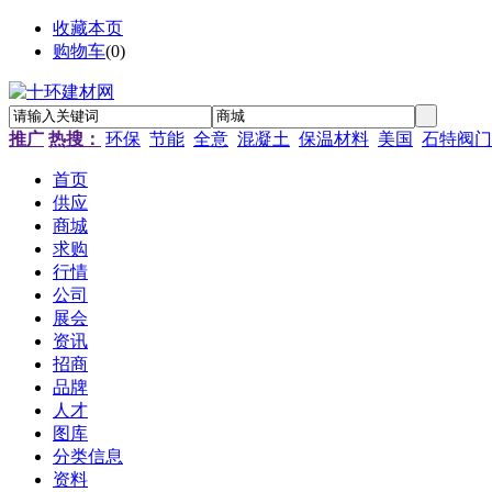
收藏本页
购物车
(
0
)
推广
热搜：
环保
节能
全意
混凝土
保温材料
美国
石特阀门
首页
供应
商城
求购
行情
公司
展会
资讯
招商
品牌
人才
图库
分类信息
资料