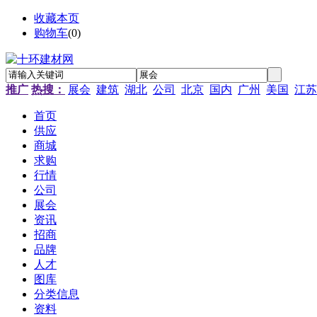
收藏本页
购物车
(
0
)
推广
热搜：
展会
建筑
湖北
公司
北京
国内
广州
美国
江苏
首页
供应
商城
求购
行情
公司
展会
资讯
招商
品牌
人才
图库
分类信息
资料