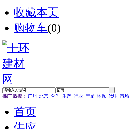
收藏本页
购物车
(
0
)
推广
热搜：
广州
北京
合作
生产
行业
产品
环保
代理
市场
首页
供应