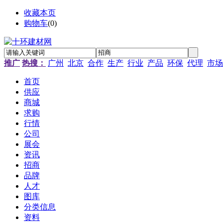
收藏本页
购物车
(
0
)
推广
热搜：
广州
北京
合作
生产
行业
产品
环保
代理
市场
首页
供应
商城
求购
行情
公司
展会
资讯
招商
品牌
人才
图库
分类信息
资料