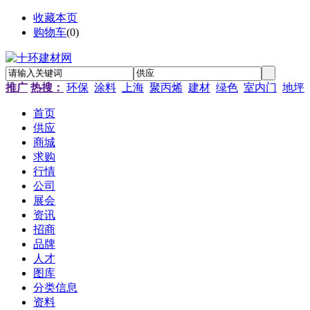
收藏本页
购物车
(
0
)
推广
热搜：
环保
涂料
上海
聚丙烯
建材
绿色
室内门
地坪
首页
供应
商城
求购
行情
公司
展会
资讯
招商
品牌
人才
图库
分类信息
资料