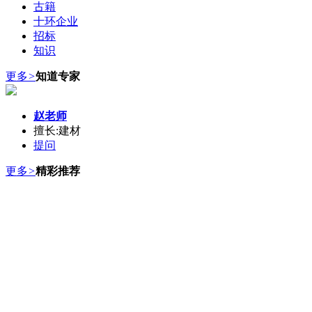
古籍
十环企业
招标
知识
更多
>
知道专家
赵老师
擅长:建材
提问
更多
>
精彩推荐