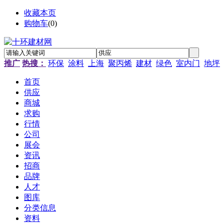
收藏本页
购物车
(
0
)
推广
热搜：
环保
涂料
上海
聚丙烯
建材
绿色
室内门
地坪
首页
供应
商城
求购
行情
公司
展会
资讯
招商
品牌
人才
图库
分类信息
资料