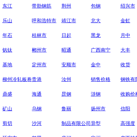
东江
带肋钢筋
荆州
包钢
绍兴市
乐山
呼和浩特市
靖江市
北大
金虹
年石
桂林市
日起
黑龙
月中
钒钛
郴州市
昭通
广西南宁
大丰
基地
定州市
安顺市
金中
收货
柳州冷轧板卷
贵港
汝州
销售价格
钢铁有
鼎盛
海通
昆钢
涟钢
收购价
矿山
乌钢
鲁丽
扬州市
信阳
剪切
沙河
制品有限公司
异型
高强度