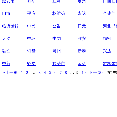
延安市
鹤壁
庄河
定州
广西桂
门市
平凉
格维稳
永达
金盛兰
临沂镀锌
中兴
公告
日元
河北邯
大冶
中环
中旬
雅安
精密
硅铁
订货
贺州
新泰
兴达
中新
鹤岗
拉萨市
金科
准格尔
«上一页
1
2
…
3
4
5
6
7
8
…
9
10
下一页»
共198