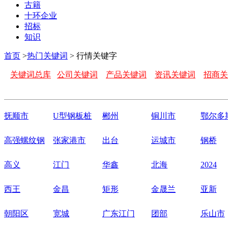
古籍
十环企业
招标
知识
首页
>
热门关键词
> 行情关键字
关键词总库
公司关键词
产品关键词
资讯关键词
招商关
抚顺市
U型钢板桩
郴州
铜川市
鄂尔多
高强螺纹钢
张家港市
出台
运城市
钢桥
高义
江门
华鑫
北海
2024
西王
金昌
矩形
金晟兰
亚新
朝阳区
宽城
广东江门
团部
乐山市