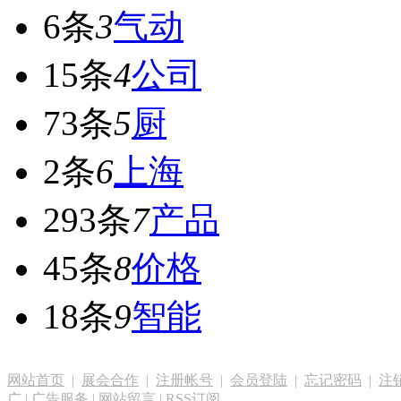
6条
3
气动
15条
4
公司
73条
5
厨
2条
6
上海
293条
7
产品
45条
8
价格
18条
9
智能
网站首页
|
展会合作
|
注册帐号
|
会员登陆
|
忘记密码
|
注
广
|
广告服务
|
网站留言
|
RSS订阅