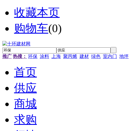
收藏本页
购物车
(
0
)
推广
热搜：
环保
涂料
上海
聚丙烯
建材
绿色
室内门
地坪
首页
供应
商城
求购