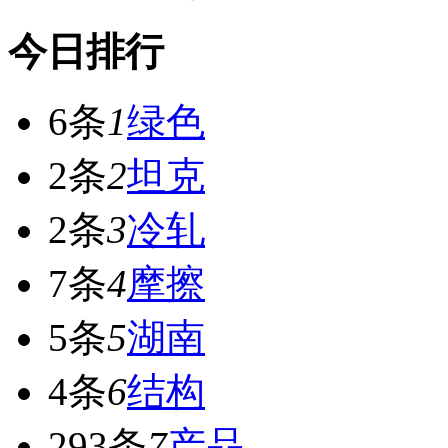
今日排行
6条
1
绿色
2条
2
坦克
2条
3
冷轧
7条
4
摩擦
5条
5
湖南
4条
6
结构
293条
7
产品