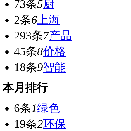
73条
5
厨
2条
6
上海
293条
7
产品
45条
8
价格
18条
9
智能
本月排行
6条
1
绿色
19条
2
环保