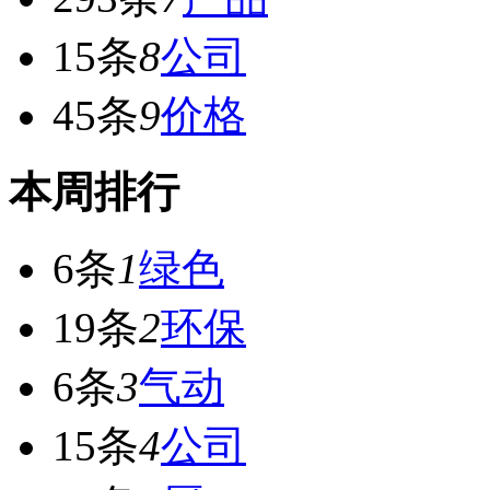
15条
8
公司
45条
9
价格
本周排行
6条
1
绿色
19条
2
环保
6条
3
气动
15条
4
公司