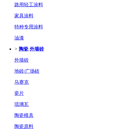
路用轻工涂料
家具涂料
特种专用涂料
油漆
>
陶瓷
外墙砖
外墙砖
地砖/广场砖
马赛克
瓷片
琉璃瓦
陶瓷模具
陶瓷原料