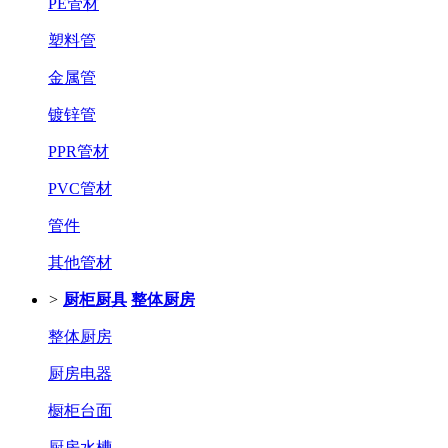
PE管材
塑料管
金属管
镀锌管
PPR管材
PVC管材
管件
其他管材
>
厨柜厨具
整体厨房
整体厨房
厨房电器
橱柜台面
厨房水槽