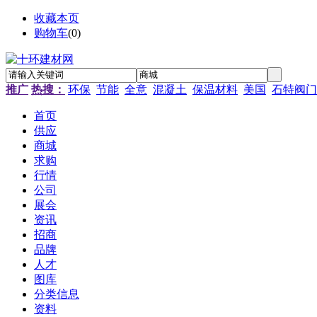
收藏本页
购物车
(
0
)
推广
热搜：
环保
节能
全意
混凝土
保温材料
美国
石特阀门
首页
供应
商城
求购
行情
公司
展会
资讯
招商
品牌
人才
图库
分类信息
资料