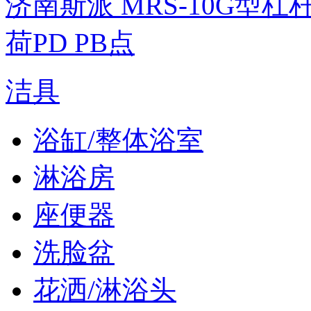
济南斯派 MRS-10G型
荷PD PB点
洁具
浴缸/整体浴室
淋浴房
座便器
洗脸盆
花洒/淋浴头