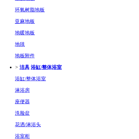
环氧树脂地板
亚麻地板
地暖地板
地毯
地板附件
>
洁具
浴缸/整体浴室
浴缸/整体浴室
淋浴房
座便器
洗脸盆
花洒/淋浴头
浴室柜