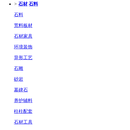
>
石材
石料
石料
荒料板材
石材家具
环境装饰
异形工艺
石雕
砂岩
墓碑石
养护辅料
柱柱配套
石材工具