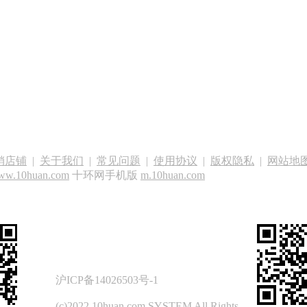
销店铺
|
关于我们
|
常见问题
|
使用协议
|
版权隐私
|
网站地
ww.10huan.com
十环网手机版
m.10huan.com
沪ICP备14026503号-1
(c)2022 10huan.com SYSTEM All Rights