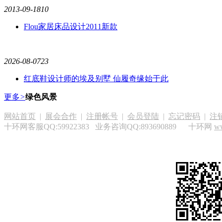
2013-09-18
10
Flou家居床品设计2011新款
2026-08-07
23
红底鞋设计师的埃及别墅 仙履奇缘始于此
更多
>
绿色风景
网站首页
|
展会合作
|
注册帐号
|
会员登陆
|
忘记密码
|
注
十环网客服QQ:59922383 业务咨询QQ:893690889 十环网
w