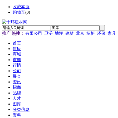
收藏本页
购物车
(
0
)
推广
热搜：
有限公司
卫浴
地坪
建材
北京
橱柜
环保
家具
首页
供应
商城
求购
行情
公司
展会
资讯
招商
品牌
人才
图库
分类信息
资料