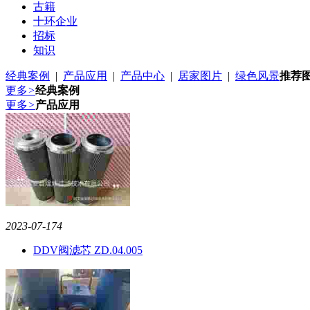
古籍
十环企业
招标
知识
经典案例
|
产品应用
|
产品中心
|
居家图片
|
绿色风景
推荐
更多
>
经典案例
更多
>
产品应用
2023-07-17
4
DDV阀滤芯 ZD.04.005