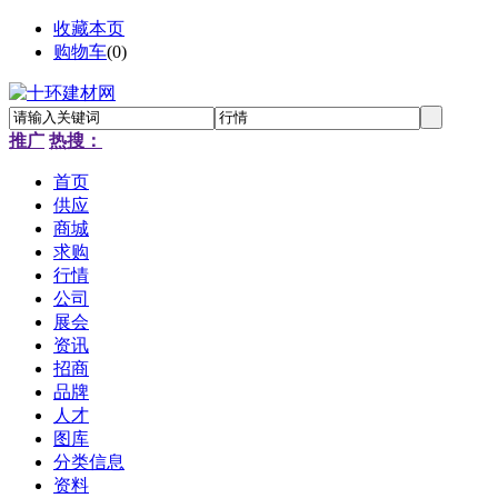
收藏本页
购物车
(
0
)
推广
热搜：
首页
供应
商城
求购
行情
公司
展会
资讯
招商
品牌
人才
图库
分类信息
资料