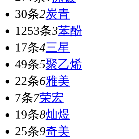
30条
2
炭青
1253条
3
苯酚
17条
4
三星
49条
5
聚乙烯
22条
6
雅美
7条
7
荣宏
19条
8
灿煜
25条
9
奇美