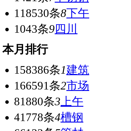
118530条
8
下午
1043条
9
四川
本月排行
158386条
1
建筑
166591条
2
市场
81880条
3
上午
41778条
4
槽钢