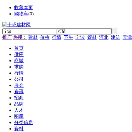
收藏本页
购物车
(
0
)
推广
热搜：
建材
价格
行情
下午
宁波
管材
河北
建筑
天津
首页
供应
商城
求购
行情
公司
展会
资讯
招商
品牌
人才
图库
分类信息
资料