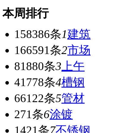
本周排行
158386条
1
建筑
166591条
2
市场
81880条
3
上午
41778条
4
槽钢
66122条
5
管材
271条
6
涂镀
1421条
7
不锈钢