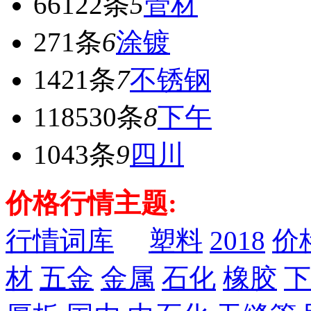
66122条
5
管材
271条
6
涂镀
1421条
7
不锈钢
118530条
8
下午
1043条
9
四川
价格行情主题:
行情词库
塑料
2018
价
材
五金
金属
石化
橡胶
下