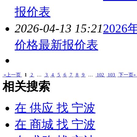
报价表
2026-04-13 15:21
2026
价格最新报价表
«上一页
1
2
…
3
4
5
6
7
8
9
…
102
103
下一页»
相关搜索
在
供应
找 宁波
在
商城
找 宁波