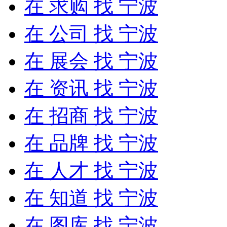
在
求购
找 宁波
在
公司
找 宁波
在
展会
找 宁波
在
资讯
找 宁波
在
招商
找 宁波
在
品牌
找 宁波
在
人才
找 宁波
在
知道
找 宁波
在
图库
找 宁波