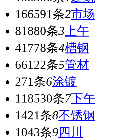
166591条
2
市场
81880条
3
上午
41778条
4
槽钢
66122条
5
管材
271条
6
涂镀
118530条
7
下午
1421条
8
不锈钢
1043条
9
四川