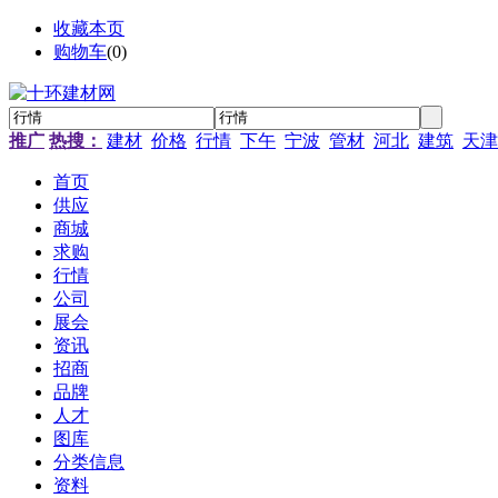
收藏本页
购物车
(
0
)
推广
热搜：
建材
价格
行情
下午
宁波
管材
河北
建筑
天津
首页
供应
商城
求购
行情
公司
展会
资讯
招商
品牌
人才
图库
分类信息
资料