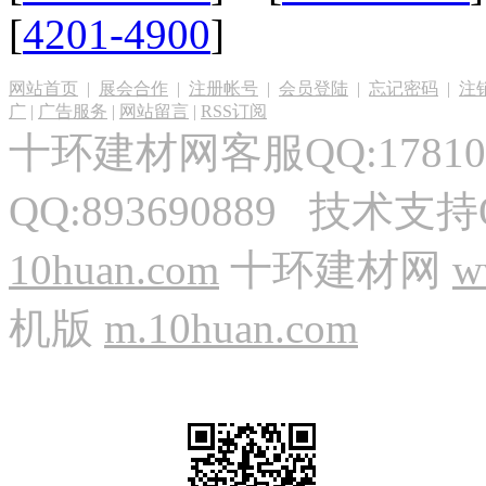
[
4201-4900
]
网站首页
|
展会合作
|
注册帐号
|
会员登陆
|
忘记密码
|
注
广
|
广告服务
|
网站留言
|
RSS订阅
十环建材网客服QQ:17810
QQ:893690889 技术支持
10huan.com
十环建材网
w
机版
m.10huan.com