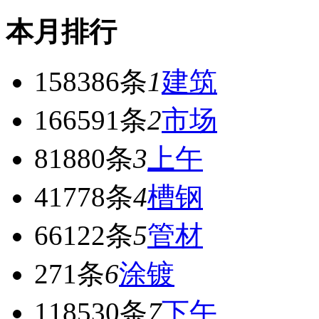
本月排行
158386条
1
建筑
166591条
2
市场
81880条
3
上午
41778条
4
槽钢
66122条
5
管材
271条
6
涂镀
118530条
7
下午