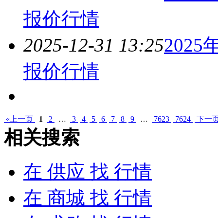
报价
行情
2025-12-31 13:25
202
报价
行情
«上一页
1
2
…
3
4
5
6
7
8
9
…
7623
7624
下一页
相关搜索
在
供应
找 行情
在
商城
找 行情