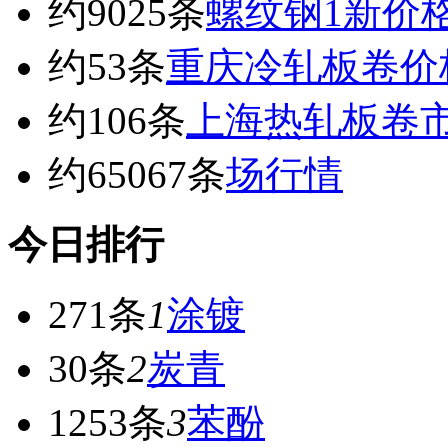
约9025条
螺纹钢1新价
约53条
重庆冷轧板卷价
约106条
上海热轧板卷
约65067条
场行情
今日排行
271条
1
涂镀
30条
2
炭青
1253条
3
苯酚