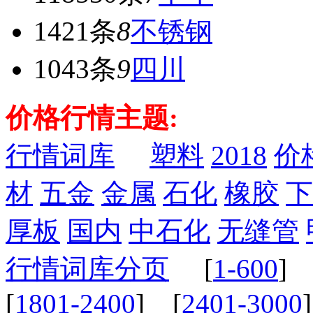
1421条
8
不锈钢
1043条
9
四川
价格行情主题:
行情词库
塑料
2018
价
材
五金
金属
石化
橡胶
下
厚板
国内
中石化
无缝管
行情词库分页
[
1-600
] 
[
1801-2400
] [
2401-3000