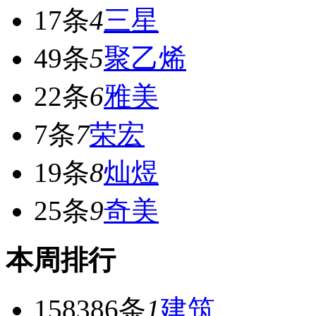
17条
4
三星
49条
5
聚乙烯
22条
6
雅美
7条
7
荣宏
19条
8
灿煜
25条
9
奇美
本周排行
158386条
1
建筑