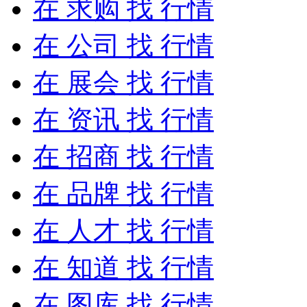
在
求购
找 行情
在
公司
找 行情
在
展会
找 行情
在
资讯
找 行情
在
招商
找 行情
在
品牌
找 行情
在
人才
找 行情
在
知道
找 行情
在
图库
找 行情