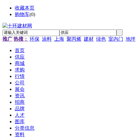
收藏本页
购物车
(
0
)
推广
热搜：
环保
涂料
上海
聚丙烯
建材
绿色
室内门
地坪
首页
供应
商城
求购
行情
公司
展会
资讯
招商
品牌
人才
图库
分类信息
资料