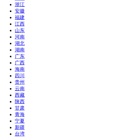
浙江
安徽
福建
江西
山东
河南
湖北
湖南
广东
广西
海南
四川
贵州
云南
西藏
陕西
甘肃
青海
宁夏
新疆
台湾