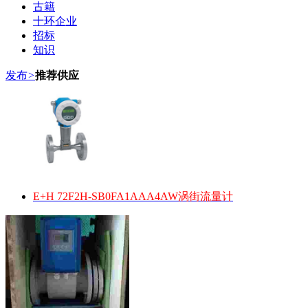
古籍
十环企业
招标
知识
发布
>
推荐供应
E+H 72F2H-SB0FA1AAA4AW涡街流量计