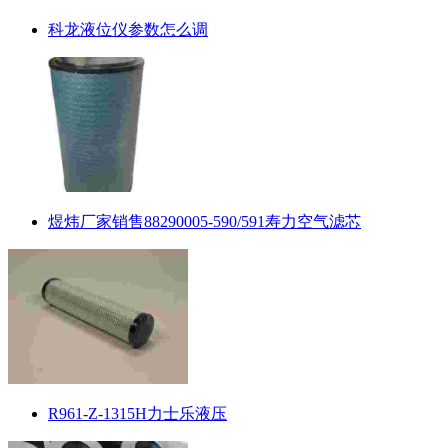
科龙液位仪参数怎么调
煜炜厂家销售88290005-590/591寿力空气滤芯
R961-Z-1315H力士乐液压